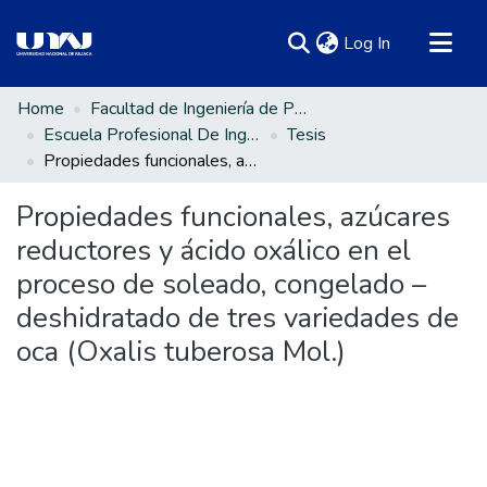
(current)
Log In
Communities & Collections
Home
Facultad de Ingeniería de Procesos Industriales
Escuela Profesional De Ingeniería en Industrias Alimentarias
Tesis
All of DSpace
Propiedades funcionales, azúcares reductores y ácido oxálico en el proceso de soleado, congelado – deshidratado de tres variedades de oca (Oxalis tuberosa Mol.)
Statistics
Propiedades funcionales, azúcares
reductores y ácido oxálico en el
proceso de soleado, congelado –
deshidratado de tres variedades de
oca (Oxalis tuberosa Mol.)