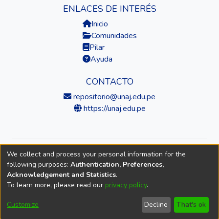
ENLACES DE INTERÉS
Inicio
Comunidades
Pilar
Ayuda
CONTACTO
repositorio@unaj.edu.pe
https://unaj.edu.pe
We collect and process your personal information for the
© 2026 Universidad Nacional de Juliaca — Repositorio
following purposes:
Authentication, Preferences,
Institucional
Acknowledgement and Statistics
.
To learn more, please read our
privacy policy
.
DSpace software
copyright © 2002-2026
LYRASIS
Cookie
Accessibility
Privacy
End User
Send
Customize
Decline
That's ok
settings
settings
policy
Agreement
Feedback