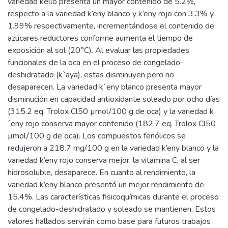
variedad kello presenta un mayor contenido de 5.2%,
respecto a la variedad k’eny blanco y k’eny rojo con 3.3% y
1.99% respectivamente, incrementándose el contenido de
azúcares reductores conforme aumenta el tiempo de
exposición al sol (20°C). Al evaluar las propiedades
funcionales de la oca en el proceso de congelado-
deshidratado (k`aya), estas disminuyen pero no
desaparecen. La variedad k´eny blanco presenta mayor
disminución en capacidad antioxidante soleado por ocho días
(315.2 eq. Trolox Cl50 µmol/100 g de oca) y la variedad k
´eny rojo conserva mayor contenido (182.7 eq. Trolox Cl50
µmol/100 g de oca). Los compuestos fenólicos se
redujeron a 218.7 mg/100 g en la variedad k’eny blanco y la
variedad k’eny rojo conserva mejor; la vitamina C, al ser
hidrosoluble, desaparece. En cuanto al rendimiento, la
variedad k’eny blanco presentó un mejor rendimiento de
15.4%. Las características fisicoquímicas durante el proceso
de congelado-deshidratado y soleado se mantienen. Estos
valores hallados servirán como base para futuros trabajos