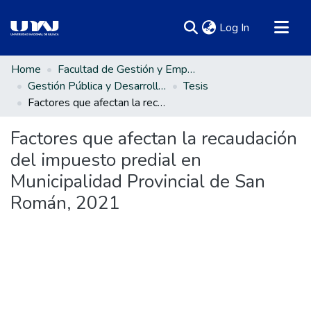
(current)
Log In
Communities & Collections
Home
Facultad de Gestión y Emprendimiento Empresarial
Gestión Pública y Desarrollo Social
Tesis
All of DSpace
Factores que afectan la recaudación del impuesto predial en Municipalidad Provincial de San Román, 2021
Statistics
Factores que afectan la recaudación
del impuesto predial en
Municipalidad Provincial de San
Román, 2021