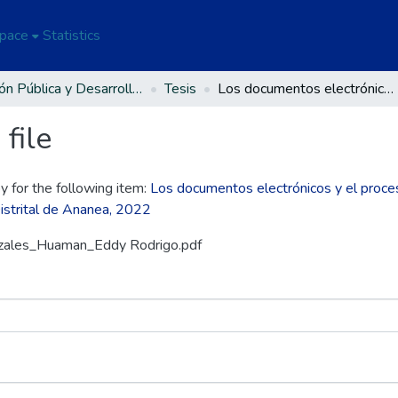
Space
Statistics
Gestión Pública y Desarrollo Social
Tesis
Los documentos electrónicos y el proceso de gestión documental desde la perspectiva de los servidores públicos de la Municipalidad Distrital de Ananea, 2022
file
y for the following item:
Los documentos electrónicos y el proce
Distrital de Ananea, 2022
nzales_Huaman_Eddy Rodrigo.pdf