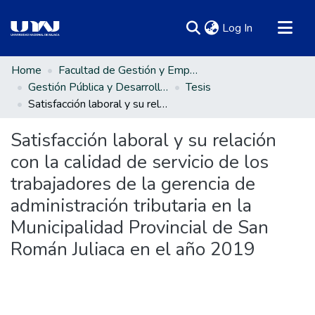
(current)
Log In
Communities & Collections
Home
Facultad de Gestión y Emprendimiento Empresarial
Gestión Pública y Desarrollo Social
Tesis
All of DSpace
Satisfacción laboral y su relación con la calidad de servicio de los trabajadores de la gerencia de administración tributaria en la Municipalidad Provincial de San Román Juliaca en el año 2019
Statistics
Satisfacción laboral y su relación
con la calidad de servicio de los
trabajadores de la gerencia de
administración tributaria en la
Municipalidad Provincial de San
Román Juliaca en el año 2019