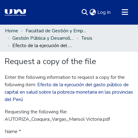
(current)
Log In
Communities & Collections
Home
Facultad de Gestión y Emprendimiento Empresarial
Gestión Pública y Desarrollo Social
Tesis
All of DSpace
Efecto de la ejecución del gasto público de capital en salud sobre la pobreza monetaria en las provincias del Perú
Statistics
Request a copy of the file
Enter the following information to request a copy for the
following item:
Efecto de la ejecución del gasto público de
capital en salud sobre la pobreza monetaria en las provincias
del Perú
Requesting the following file:
AUTORIZA_Coaquira_Vargas_Marisol Victoria.pdf
Name *