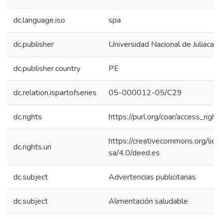
dc.language.iso
spa
dc.publisher
Universidad Nacional de Juliaca
dc.publisher.country
PE
dc.relation.ispartofseries
05-000012-05/C29
dc.rights
https://purl.org/coar/access_righ
https://creativecommons.org/lic
dc.rights.uri
sa/4.0/deed.es
dc.subject
Advertencias publicitarias
dc.subject
Alimentación saludable