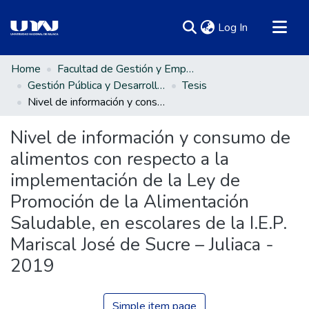
(current)
Log In
Communities & Collections
Home
Facultad de Gestión y Emprendimiento Empresarial
Gestión Pública y Desarrollo Social
Tesis
All of DSpace
Nivel de información y consumo de alimentos con respecto a la implementación de la Ley de Promoción de la Alimentación Saludable, en escolares de la I.E.P. Mariscal José de Sucre – Juliaca - 2019
Statistics
Nivel de información y consumo de
alimentos con respecto a la
implementación de la Ley de
Promoción de la Alimentación
Saludable, en escolares de la I.E.P.
Mariscal José de Sucre – Juliaca -
2019
Simple item page