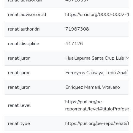
renati.advisor.dni
40716557
renati.advisor.orcid
https://orcid.org/0000-0002-
renati.author.dni
71987308
renati.discipline
417126
renati.juror
Huaillapuma Santa Cruz, Luis Mar
renati.juror
Ferreyros Calisaya, Ledú Analí
renati.juror
Enriquez Mamani, Vitaliano
https://purl.org/pe-
renati.level
repo/renati/level#tituloProfesion
renati.type
https://purl.org/pe-repo/renati/t