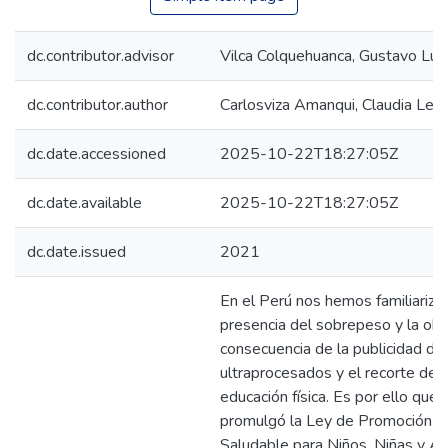
dc.contributor.advisor
Vilca Colquehuanca, Gustavo Lui
dc.contributor.author
Carlosviza Amanqui, Claudia Leo
dc.date.accessioned
2025-10-22T18:27:05Z
dc.date.available
2025-10-22T18:27:05Z
dc.date.issued
2021
En el Perú nos hemos familiariza
presencia del sobrepeso y la obe
consecuencia de la publicidad de
ultraprocesados y el recorte de l
educación física. Es por ello que
promulgó la Ley de Promoción de
Saludable para Niños, Niñas y A