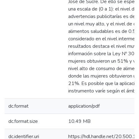
José de Sucre. De ello se especi
una escala de (0 a 1): el nivel de
advertencias publicitarías es de
un nivel muy alto, y el nivel de 
alimentos saludables es de 0.58 
considerado en el nivel intermedi
resultados destaca el nivel muy 
información sobre la Ley Nº 300
mujeres obtuvieron un 51% y va
nivel alto de consumo de aliment
donde las mujeres obtuvieron u
21%. Es posible que la aplicació
instrumento varíe según el ámbit
dc.format
application/pdf
dc.format.size
10.49 MB
dc.identifier.uri
https://hdl.handle.net/20.500.