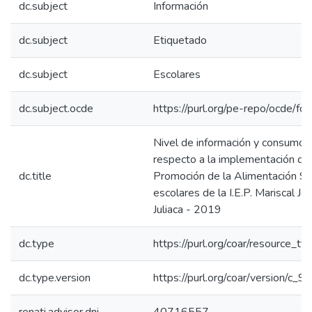
dc.subject
Información
dc.subject
Etiquetado
dc.subject
Escolares
dc.subject.ocde
https://purl.org/pe-repo/ocde/fo
Nivel de información y consumo 
respecto a la implementación de
dc.title
Promoción de la Alimentación Sa
escolares de la I.E.P. Mariscal Jo
Juliaca - 2019
dc.type
https://purl.org/coar/resource_ty
dc.type.version
https://purl.org/coar/version/c