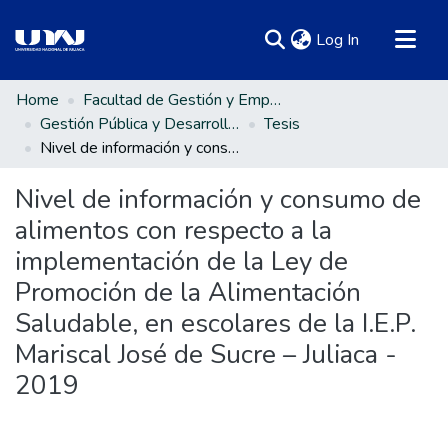
(current)
Log In
Communities & Collections
Home
Facultad de Gestión y Emprendimiento Empresarial
Gestión Pública y Desarrollo Social
Tesis
All of DSpace
Nivel de información y consumo de alimentos con respecto a la implementación de la Ley de Promoción de la Alimentación Saludable, en escolares de la I.E.P. Mariscal José de Sucre – Juliaca - 2019
Statistics
Nivel de información y consumo de
alimentos con respecto a la
implementación de la Ley de
Promoción de la Alimentación
Saludable, en escolares de la I.E.P.
Mariscal José de Sucre – Juliaca -
2019