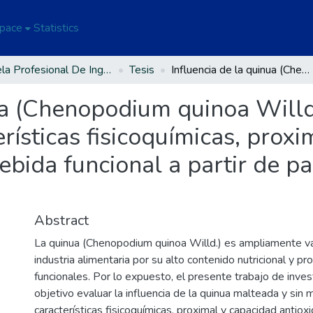
Space
Statistics
Escuela Profesional De Ingeniería en Industrias Alimentarias
Tesis
Influencia de la quinua (Chenopodium quinoa Willd.) malteada y sin maltear en las características fisicoquímicas, proximal y capacidad antioxidante de una bebida funcional a partir de papayita andina (Carica pubescens).
ua (Chenopodium quinoa Willd
rísticas fisicoquímicas, prox
ebida funcional a partir de pa
Abstract
La quinua (Chenopodium quinoa Willd.) es ampliamente va
industria alimentaria por su alto contenido nutricional y p
funcionales. Por lo expuesto, el presente trabajo de inve
objetivo evaluar la influencia de la quinua malteada y sin 
características fisicoquímicas, proximal y capacidad antio