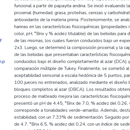
funcional a partir de papayita andina. Se inició evaluando 
proximal (humedad, grasa, proteínas, cenizas y carbohidrat
antioxidante de la materia prima. Posteriormente, se anali
harinas en las características fisicoquímicas (propiedades r
color, pH, °Brix y % acidez titulable) de las bebidas para 
f
de las mismas, los cuales fueron conducidos bajo un exper
2x3. Luego, se determinó la composición proximal y la ca
de las bebidas que presentaban características fisicoquím
h.p
conducidos bajo el diseño completamente al azar (DCA) y
comparación múltiple de Tukey. Finalmente, se sometió al 
aceptabilidad sensorial a escala hedónica de 5 puntos, par
100 jueces no entrenados, analizado mediante el diseño
bloques completos al azar (DBCA). Los resultados obteni
proceso de malteado mejora las características fisicoquí
presentó un pH de 4.45, °Brix de 7.0, % acidez del 0.26, y
corresponde a tonalidades verde–amarillo. Además, dest
estabilidad, con un 7.33% de sedimentación. Seguido p
de 4.7, °Brix 6.5, % acidez del 0.24, con un índice de se