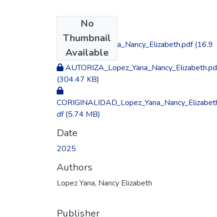
No
Files
Thumbnail
TESIS_Lopez_Yana_Nancy_Elizabeth.pdf
(16.9
Available
MB)
AUTORIZA_Lopez_Yana_Nancy_Elizabeth.pd
(304.47 KB)
CORIGINALIDAD_Lopez_Yana_Nancy_Elizabet
df
(5.74 MB)
Date
2025
Authors
Lopez Yana, Nancy Elizabeth
Publisher