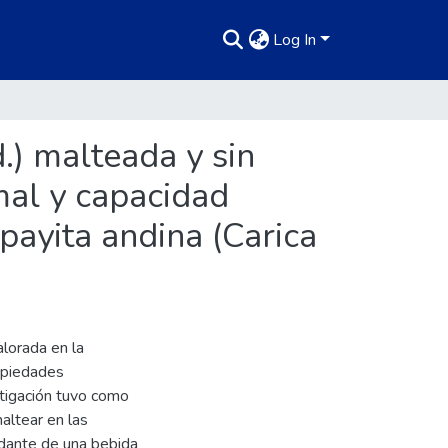
Log In
.) malteada y sin
imal y capacidad
payita andina (Carica
lorada en la
ropiedades
stigación tuvo como
maltear en las
xidante de una bebida