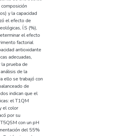
la composición
os) y la capacidad
zó el efecto de
eológicas, Í.S (%),
determinar el efecto
imento factorial
pacidad antioxidante
icas adecuadas,
 la prueba de
análisis de la
a ello se trabajó con
 balanceado de
dos indican que el
micas: el T1QM
 el color
acó por su
or T5QSM con un pH
dimentación del 55%