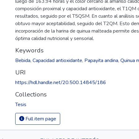
luego de 163.94 horas y el color cercano al amarillo cálid
composición proximal y capacidad antioxidante, el T1QM
resultados, seguido por el T5QSM. En cuanto al análisis 
obtuvo mayor aceptabilidad, seguido del T2QM. Esto dem
incorporación de la harina de quinua malteada permite des
óptima calidad nutricional y sensorial.
Keywords
Bebida
,
Capacidad antioxidante
,
Papayita andina
,
Quinua 
URI
https://hdl.handle.net/20.500.14845/186
Collections
Tesis
Full item page