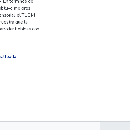
o. En términos de
 obtuvo mejores
sensorial, el T1QM
uestra que la
arrollar bebidas con
malteada