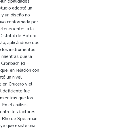
Municipalidades
studio adoptó un
l y un diseño no
tuvo conformada por
ertenecientes a la
Distrital de Potoni.
esta, aplicándose dos
e los instrumentos
, mientras que la
e Cronbach (α =
que, en relación con
tó un nivel
% en Crucero y el
 deficiente fue
mientras que los
En el análisis
 entre los factores
te Rho de Spearman
luye que existe una