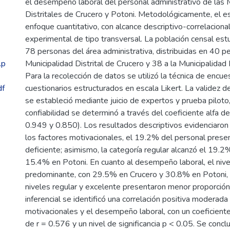
el desempeño laboral del personal administrativo de las 
Distritales de Crucero y Potoni. Metodológicamente, el e
enfoque cuantitativo, con alcance descriptivo-correlaciona
experimental de tipo transversal. La población censal es
78 personas del área administrativa, distribuidas en 40 p
.p
Municipalidad Distrital de Crucero y 38 a la Municipalidad 
Para la recolección de datos se utilizó la técnica de encu
df
cuestionarios estructurados en escala Likert. La validez d
se estableció mediante juicio de expertos y prueba piloto
confiabilidad se determinó a través del coeficiente alfa d
0.949 y 0.850). Los resultados descriptivos evidenciaron 
los factores motivacionales, el 19.2% del personal presen
deficiente; asimismo, la categoría regular alcanzó el 19.2
15.4% en Potoni. En cuanto al desempeño laboral, el nivel
predominante, con 29.5% en Crucero y 30.8% en Potoni, 
niveles regular y excelente presentaron menor proporción. 
inferencial se identificó una correlación positiva moderada
motivacionales y el desempeño laboral, con un coeficien
de r = 0.576 y un nivel de significancia p < 0.05. Se conc