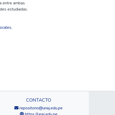
va entre ambas
ades estudiadas.
locales
,
CONTACTO
repositorio@unaj.edu.pe
https://unaj.edu.pe