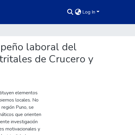
Log In
mpeño laboral del
tritales de Crucero y
stituyen elementos
biernos locales. No
a región Puno, se
máticos que orienten
sente investigación
res motivacionales y