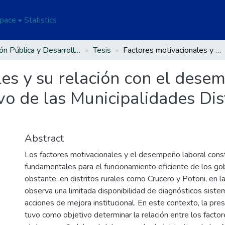
Space
Statistics
Gestión Pública y Desarrollo Social
Tesis
Factores motivacionales y su relación con el desempeño laboral del personal administrativo de las Municipalidades Distritales de Crucero y Potoni
es y su relación con el dese
vo de las Municipalidades Dis
Abstract
Los factores motivacionales y el desempeño laboral con
fundamentales para el funcionamiento eficiente de los go
obstante, en distritos rurales como Crucero y Potoni, en l
observa una limitada disponibilidad de diagnósticos siste
acciones de mejora institucional. En este contexto, la pre
tuvo como objetivo determinar la relación entre los facto