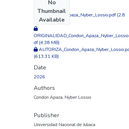
No
Files
Thumbnail
TESIS_Condori_Apaza_Nyber_Lossio.pdf
(2.8
Available
MB)
ORIGINALIDAD_Condori_Apaza_Nyber_Lossio
df
(4.38 MB)
AUTORIZA_Condori_Apaza_Nyber_Lossio.p
(613.31 KB)
Date
2026
Authors
Condori Apaza, Nyber Lossio
Publisher
Universidad Nacional de Juliaca