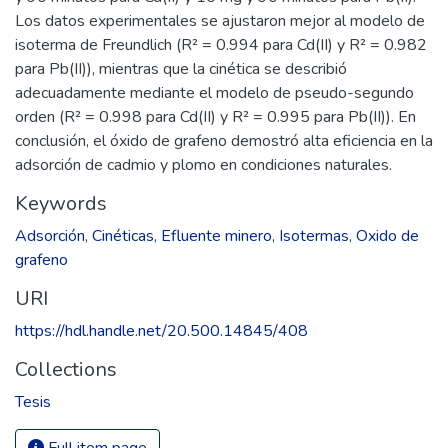
Los datos experimentales se ajustaron mejor al modelo de
isoterma de Freundlich (R² = 0.994 para Cd(II) y R² = 0.982
para Pb(II)), mientras que la cinética se describió
adecuadamente mediante el modelo de pseudo-segundo
orden (R² = 0.998 para Cd(II) y R² = 0.995 para Pb(II)). En
conclusión, el óxido de grafeno demostró alta eficiencia en la
adsorción de cadmio y plomo en condiciones naturales.
Keywords
Adsorción
,
Cinéticas
,
Efluente minero
,
Isotermas
,
Oxido de
grafeno
URI
https://hdl.handle.net/20.500.14845/408
Collections
Tesis
Full item page