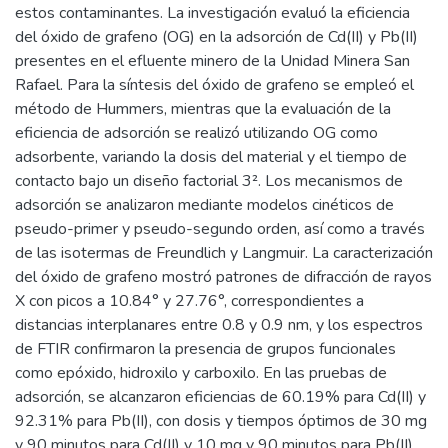
estos contaminantes. La investigación evaluó la eficiencia
del óxido de grafeno (OG) en la adsorción de Cd(II) y Pb(II)
presentes en el efluente minero de la Unidad Minera San
Rafael. Para la síntesis del óxido de grafeno se empleó el
método de Hummers, mientras que la evaluación de la
eficiencia de adsorción se realizó utilizando OG como
adsorbente, variando la dosis del material y el tiempo de
contacto bajo un diseño factorial 3². Los mecanismos de
adsorción se analizaron mediante modelos cinéticos de
pseudo-primer y pseudo-segundo orden, así como a través
de las isotermas de Freundlich y Langmuir. La caracterización
del óxido de grafeno mostró patrones de difracción de rayos
X con picos a 10.84° y 27.76°, correspondientes a
distancias interplanares entre 0.8 y 0.9 nm, y los espectros
de FTIR confirmaron la presencia de grupos funcionales
como epóxido, hidroxilo y carboxilo. En las pruebas de
adsorción, se alcanzaron eficiencias de 60.19% para Cd(II) y
92.31% para Pb(II), con dosis y tiempos óptimos de 30 mg
y 90 minutos para Cd(II) y 10 mg y 90 minutos para Pb(II).