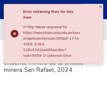
×
(current)
Log In
Error obtaining files for this
item
Communities & Collections
Home
Facultad de Ciencias de la Ingeniería
0 Http failure response for
Escuela Profesional De Ingeniería Ambiental Y Forestal
Tesis
All of DSpace
https://repositorio.unaj.edu.pe/serv
Eficiencia del óxido de grafeno en la adsorción de cadmio y plomo en el efluente minero de la unidad minera San Rafael, 2024
Statistics
er/api/core/items/ac398aaf-177a-
4966-916d-
Eficiencia del óxido de grafeno en la
218c43d1ba40/bundles?
adsorción de cadmio y plomo en el
size=9999: 0 Unknown Error
efluente minero de la unidad
minera San Rafael, 2024